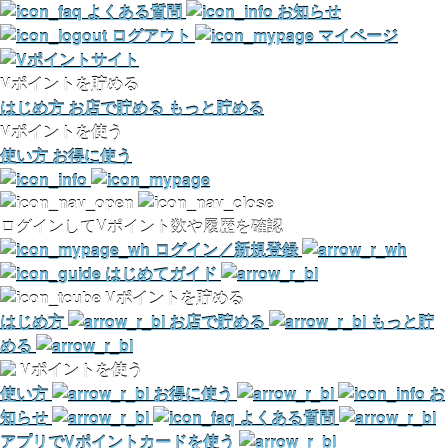
よくある質問
お知らせ
ログアウト
マイページ
Vポイントを貯める
はじめ方
お店で貯める
もっと貯める
Vポイントを使う
使い方
お得に使う
ログインしてVポイント数や履歴を確認
ログイン／新規登録
はじめてガイド
Vポイントを貯める
はじめ方
お店で貯める
もっと貯
める
Vポイントを使う
使い方
お得に使う
お
知らせ
よくある質問
アプリでVポイントカードを使う