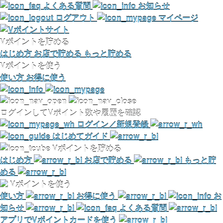
よくある質問
お知らせ
ログアウト
マイページ
Vポイントを貯める
はじめ方
お店で貯める
もっと貯める
Vポイントを使う
使い方
お得に使う
ログインしてVポイント数や履歴を確認
ログイン／新規登録
はじめてガイド
Vポイントを貯める
はじめ方
お店で貯める
もっと貯
める
Vポイントを使う
使い方
お得に使う
お
知らせ
よくある質問
アプリでVポイントカードを使う