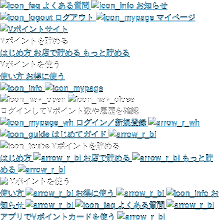
よくある質問
お知らせ
ログアウト
マイページ
Vポイントを貯める
はじめ方
お店で貯める
もっと貯める
Vポイントを使う
使い方
お得に使う
ログインしてVポイント数や履歴を確認
ログイン／新規登録
はじめてガイド
Vポイントを貯める
はじめ方
お店で貯める
もっと貯
める
Vポイントを使う
使い方
お得に使う
お
知らせ
よくある質問
アプリでVポイントカードを使う