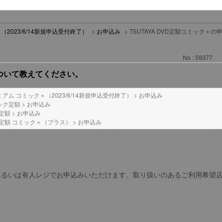
（2023/6/14新規申込受付終了）
>
お申込み
>
TSUTAYA DVD定額コミック
No : 59377
について教えてください。
レミアム コミック＋（2023/6/14新規申込受付終了）
>
お申込み
ミック定額
>
お申込み
D定額
>
お申込み
DVD定額 コミック＋（プラス）
>
お申込み
レジあるいは有人レジでお申込みいただけます。取り扱いのあるご利用希