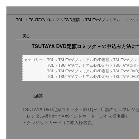
TOL
>
TSUTAYAプレミアム/DVD定額
>
TSUTAYAプレミアム コミック＋
戻る
TSUTAYA DVD定額コミック＋の申込み方法
カテゴリー :
TOL
>
TSUTAYAプレミアム/DVD定額
>
TSUTAYAプ
TOL
>
TSUTAYAプレミアム/DVD定額
>
TSUTAYAコ
TOL
>
TSUTAYAプレミアム/DVD定額
>
TSUTAYA DV
TOL
>
TSUTAYAプレミアム/DVD定額
>
TSUTAYA 
回答
TSUTAYA DVD定額コミック＋取り扱い店舗のセルフ
・レンタル機能付きVポイントカード（ご本人様名義）
・クレジットカード（ご本人様名義）