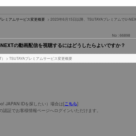
YAプレミアムサービス変更概要
>
2023年6月15日以降、TSUTAYAプレミアムでU
No : 66898
でU-NEXTの動画配信を視聴するにはどうしたらよいですか？
T）
>
TSUTAYAプレミアムサービス変更概要
o! JAPAN IDを探したい）場合は[
]
こちら
の認証でお客様情報ページへログインいただけます。