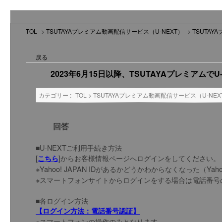
TOL
>
TSUTAYAプレミアム動画配信サービス（U-NEXT）
>
TSUTA
戻る
2023年6月15日以降、TSUTAYAプレミアム
カテゴリー :
TOL
>
TSUTAYAプレミアム動画配信サービス（U-NEX
回答
■U-NEXTご利用手続き方法
[
]からお客様情報ページへログインをしてください。
こちら
※Yahoo! JAPAN IDがあるかどうかわからなくなった（Yaho
※スマートフォンサイトからログインをする場合は電話番号
■各ログイン方法
【ログイン方法：電話番号認証】
※スマートフォンの操作のみとなります。