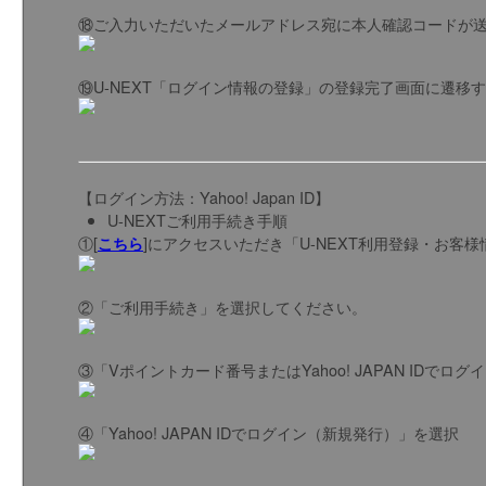
⑱ご入力いただいたメールアドレス宛に本人確認コードが
⑲U-NEXT「ログイン情報の登録」の登録完了画面に遷移
【ログイン方法：Yahoo! Japan ID】
U-NEXTご利用手続き手順
①[
]にアクセスいただき「U-NEXT利用登録・お客
こちら
②「ご利用手続き」を選択してください。
③「Vポイントカード番号またはYahoo! JAPAN IDで
④「Yahoo! JAPAN IDでログイン（新規発行）」を選択