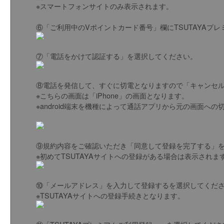
※スマートフォンサイトのみ表示されます。
⑥「ご利用中のVポイントカード番号」欄にTSUTAYAプ
⑦「電話をかけて認証する」を選択してください。
⑧電話を発信して、すぐに切電となりますので「キャンセ
※こちらの画面は「iPhone」の画面となります。
※android端末を機種によって通話アプリから元の画面へ
⑨規約内容をご確認いただき「同意して登録を完了する」
※初めてTSUTAYAサイトへの登録がある場合は表示され
⑩「メールアドレス」を入力して登録するを選択してくだ
※TSUTAYAサイトへの登録手続きとなります。