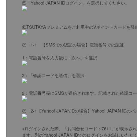
⑤「Yahoo! JAPAN IDログイン」を選択してください。
⑥TSUTAYAプレミアムをご利用中のVポイントカードを登録さ
⑦ 1-1 【SMSでの認証の場合】電話番号での認証
1：電話番号を入力後に「次へ」を選択
2：「確認コードを送信」を選択
3：電話番号宛にSMSが送信されます。記載された確認コ
⑦ 2-1【Yahoo! JAPANIDの場合】Yahoo! JA
※ログインされた際、「お問合せコード：7611」が表示された
ます。別のYahoo! JAPAN IDでのログインをお試しいただく