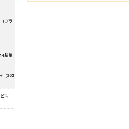
ク＋（プラ
/14新規
＋（202
ービス