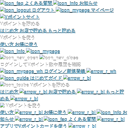
よくある質問
お知らせ
ログアウト
マイページ
Vポイントを貯める
はじめ方
お店で貯める
もっと貯める
Vポイントを使う
使い方
お得に使う
ログインしてVポイント数や履歴を確認
ログイン／新規登録
はじめてガイド
Vポイントを貯める
はじめ方
お店で貯める
もっと貯
める
Vポイントを使う
使い方
お得に使う
お
知らせ
よくある質問
アプリでVポイントカードを使う