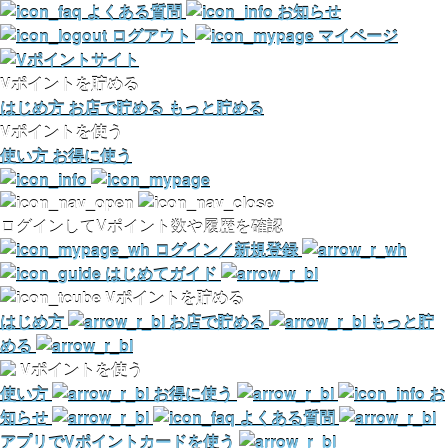
よくある質問
お知らせ
ログアウト
マイページ
Vポイントを貯める
はじめ方
お店で貯める
もっと貯める
Vポイントを使う
使い方
お得に使う
ログインしてVポイント数や履歴を確認
ログイン／新規登録
はじめてガイド
Vポイントを貯める
はじめ方
お店で貯める
もっと貯
める
Vポイントを使う
使い方
お得に使う
お
知らせ
よくある質問
アプリでVポイントカードを使う