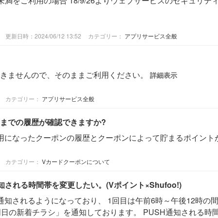
OS5未満をご利用の場合 18/9/26よりウェブサービスのセキュリ
更新日時：2024/06/12 13:52
カテゴリー：
アプリサービス全般
できませんので、そのままご利用ください。
詳細表示
カテゴリー：
アプリサービス全般
までの履歴が確認できますか?
用になったクーポンの履歴とクーポンによって貯まるポイント
カテゴリー：
Vカードクーポンについて
される時間帯を変更したい。(Vポイント×Shufoo!)
通知されるようになっており、 1回目は午前6時～午後12時の
明日の新着チラシ」を通知しております。 PUSH通知される時