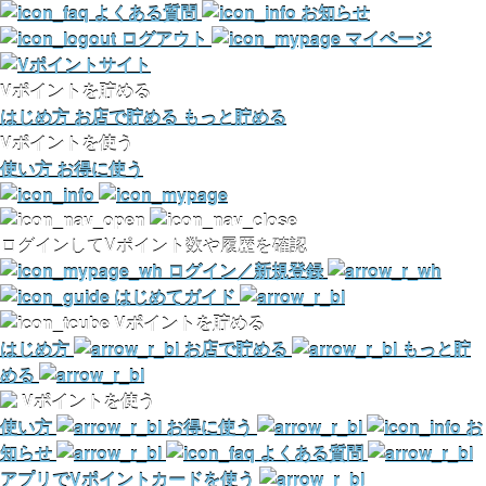
よくある質問
お知らせ
ログアウト
マイページ
Vポイントを貯める
はじめ方
お店で貯める
もっと貯める
Vポイントを使う
使い方
お得に使う
ログインしてVポイント数や履歴を確認
ログイン／新規登録
はじめてガイド
Vポイントを貯める
はじめ方
お店で貯める
もっと貯
める
Vポイントを使う
使い方
お得に使う
お
知らせ
よくある質問
アプリでVポイントカードを使う