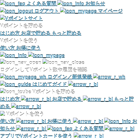
よくある質問
お知らせ
ログアウト
マイページ
Vポイントを貯める
はじめ方
お店で貯める
もっと貯める
Vポイントを使う
使い方
お得に使う
ログインしてVポイント数や履歴を確認
ログイン／新規登録
はじめてガイド
Vポイントを貯める
はじめ方
お店で貯める
もっと貯
める
Vポイントを使う
使い方
お得に使う
お
知らせ
よくある質問
アプリでVポイントカードを使う