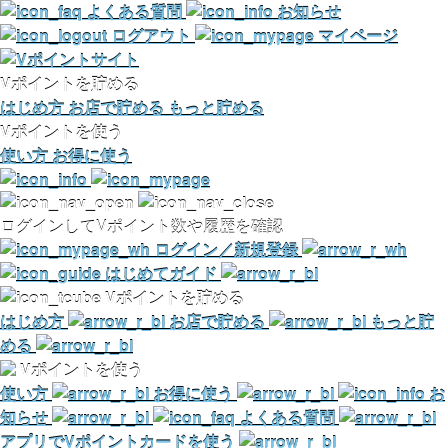
よくある質問
お知らせ
ログアウト
マイページ
Vポイントを貯める
はじめ方
お店で貯める
もっと貯める
Vポイントを使う
使い方
お得に使う
ログインしてVポイント数や履歴を確認
ログイン／新規登録
はじめてガイド
Vポイントを貯める
はじめ方
お店で貯める
もっと貯
める
Vポイントを使う
使い方
お得に使う
お
知らせ
よくある質問
アプリでVポイントカードを使う