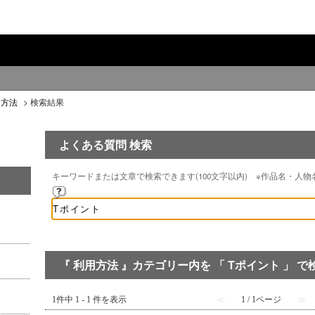
用方法
>
検索結果
よくある質問 検索
キーワードまたは文章で検索できます(100文字以内) ※作品名・人
『 利用方法 』カテゴリー内を 「 Tポイント 」 
1件中 1 - 1 件を表示
≪
1 / 1ページ
≫