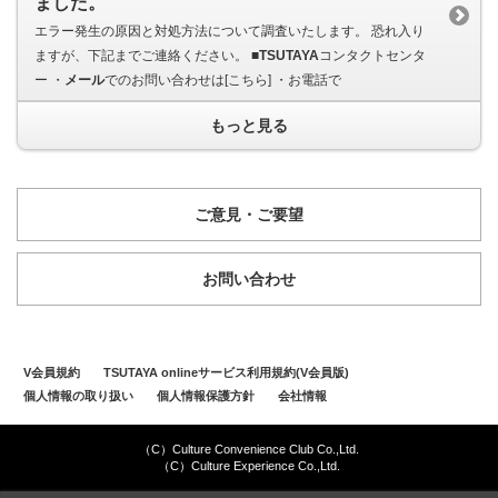
ました。
エラー発生の原因と対処方法について調査いたします。 恐れ入り
ますが、下記までご連絡ください。 ■
TSUTAYA
コンタクトセンタ
ー ・
メール
でのお問い合わせは[こちら] ・お電話で
もっと見る
ご意見・ご要望
お問い合わせ
V会員規約
TSUTAYA onlineサービス利用規約(V会員版)
個人情報の取り扱い
個人情報保護方針
会社情報
（C）Culture Convenience Club Co.,Ltd.
（C）Culture Experience Co.,Ltd.