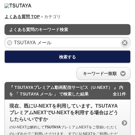
よくある質問 TOP
＞カテゴリ
よくある質問のキーワード検索
検索する
キーワード一致順
『 TSUTAYAプレミアム動画配信サービス（U-NEXT） 』 内
を 「 TSUTAYA メール 」 で検索した結果
全11件
現在、既にU-NEXTを利用しています。TSUTAYA
プレミアムNEXTでU-NEXTを利用する場合はどう
したらいいですか
のU-NEXTは解約して
TSUTAYA
プレミアムNEXTをご登録いただく
のいずれかでご利用いただけます。 すでにU-NEXTをご利用いただ