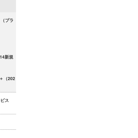
ク＋（プラ
/14新規
＋（202
ービス