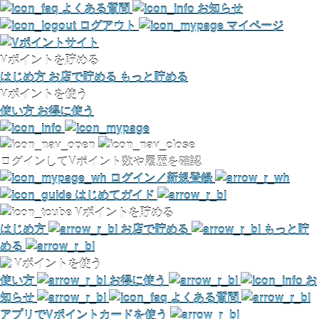
よくある質問
お知らせ
ログアウト
マイページ
Vポイントを貯める
はじめ方
お店で貯める
もっと貯める
Vポイントを使う
使い方
お得に使う
ログインしてVポイント数や履歴を確認
ログイン／新規登録
はじめてガイド
Vポイントを貯める
はじめ方
お店で貯める
もっと貯
める
Vポイントを使う
使い方
お得に使う
お
知らせ
よくある質問
アプリでVポイントカードを使う