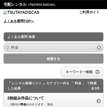
宅配レンタル
（TSUTAYA DISCAS）
ご利用ガイド
よくある質問TOPへ
よくある質問 検索
検索する
キーワード一致順
『 レンタル候補リスト 』カテゴリー内を 「 料金 」 で検索
した結果
全3件
2枚組み作品について
、2枚分の
料金
がかかります。 単品