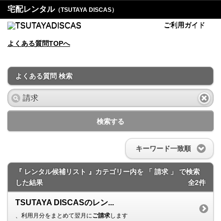
宅配レンタル
（TSUTAYA DISCAS）
ご利用ガイド
よくある質問TOPへ
よくある質問 検索
検索する
キーワード一致順
『 レンタル候補リスト 』カテゴリー内を 「 請求 」 で検索
した結果
全2件
TSUTAYA DISCASのレン...
、利用月分をまとめて翌月に
ご請求
します