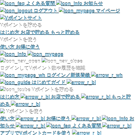
よくある質問
お知らせ
ログアウト
マイページ
Vポイントを貯める
はじめ方
お店で貯める
もっと貯める
Vポイントを使う
使い方
お得に使う
ログインしてVポイント数や履歴を確認
ログイン／新規登録
はじめてガイド
Vポイントを貯める
はじめ方
お店で貯める
もっと貯
める
Vポイントを使う
使い方
お得に使う
お
知らせ
よくある質問
アプリでVポイントカードを使う