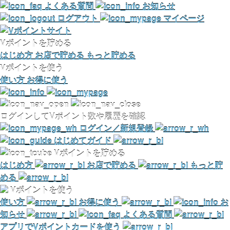
よくある質問
お知らせ
ログアウト
マイページ
Vポイントを貯める
はじめ方
お店で貯める
もっと貯める
Vポイントを使う
使い方
お得に使う
ログインしてVポイント数や履歴を確認
ログイン／新規登録
はじめてガイド
Vポイントを貯める
はじめ方
お店で貯める
もっと貯
める
Vポイントを使う
使い方
お得に使う
お
知らせ
よくある質問
アプリでVポイントカードを使う