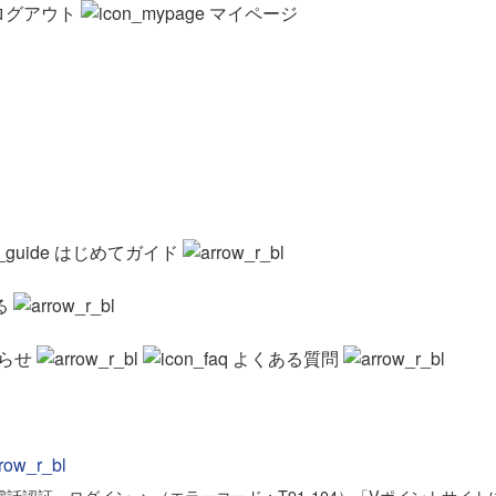
ログアウト
マイページ
はじめてガイド
る
らせ
よくある質問
電話認証・ログイン
>
（エラーコード：T91-104）「Vポイントサイト