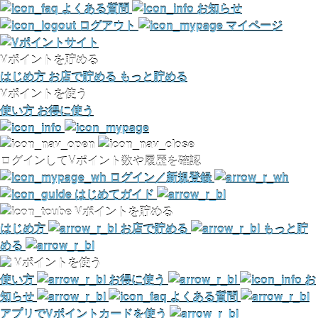
よくある質問
お知らせ
ログアウト
マイページ
Vポイントを貯める
はじめ方
お店で貯める
もっと貯める
Vポイントを使う
使い方
お得に使う
ログインしてVポイント数や履歴を確認
ログイン／新規登録
はじめてガイド
Vポイントを貯める
はじめ方
お店で貯める
もっと貯
める
Vポイントを使う
使い方
お得に使う
お
知らせ
よくある質問
アプリでVポイントカードを使う