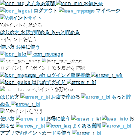
よくある質問
お知らせ
ログアウト
マイページ
Vポイントを貯める
はじめ方
お店で貯める
もっと貯める
Vポイントを使う
使い方
お得に使う
ログインしてVポイント数や履歴を確認
ログイン／新規登録
はじめてガイド
Vポイントを貯める
はじめ方
お店で貯める
もっと貯
める
Vポイントを使う
使い方
お得に使う
お
知らせ
よくある質問
アプリでVポイントカードを使う