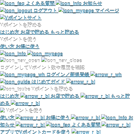
よくある質問
お知らせ
ログアウト
マイページ
Vポイントを貯める
はじめ方
お店で貯める
もっと貯める
Vポイントを使う
使い方
お得に使う
ログインしてVポイント数や履歴を確認
ログイン／新規登録
はじめてガイド
Vポイントを貯める
はじめ方
お店で貯める
もっと貯
める
Vポイントを使う
使い方
お得に使う
お
知らせ
よくある質問
アプリでVポイントカードを使う