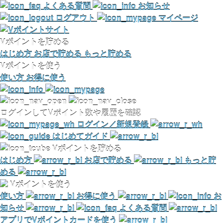
よくある質問
お知らせ
ログアウト
マイページ
Vポイントを貯める
はじめ方
お店で貯める
もっと貯める
Vポイントを使う
使い方
お得に使う
ログインしてVポイント数や履歴を確認
ログイン／新規登録
はじめてガイド
Vポイントを貯める
はじめ方
お店で貯める
もっと貯
める
Vポイントを使う
使い方
お得に使う
お
知らせ
よくある質問
アプリでVポイントカードを使う