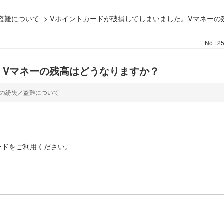
盗難について
>
Vポイントカードが破損してしまいました。Vマネーの
No : 2
。Vマネーの残高はどうなりますか？
ドの紛失／盗難について
ードをご利用ください。