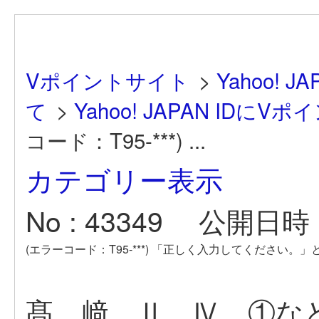
Vポイントサイト
>
Yahoo!
て
>
Yahoo! JAPAN ID
コード：T95-***) ...
カテゴリー表示
No : 43349
公開日時 : 
(エラーコード：T95-***) 「正しく入力してください。
髙、﨑、Ⅱ、Ⅳ、①な