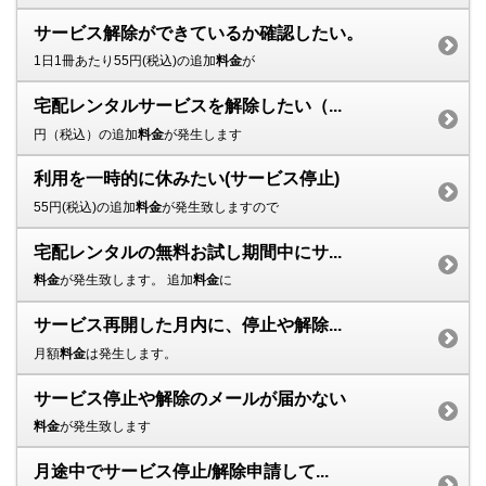
サービス解除ができているか確認したい。
1日1冊あたり55円(税込)の追加
料金
が
宅配レンタルサービスを解除したい（...
円（税込）の追加
料金
が発生します
利用を一時的に休みたい(サービス停止)
55円(税込)の追加
料金
が発生致しますので
宅配レンタルの無料お試し期間中にサ...
料金
が発生致します。 追加
料金
に
サービス再開した月内に、停止や解除...
月額
料金
は発生します。
サービス停止や解除のメールが届かない
料金
が発生致します
月途中でサービス停止/解除申請して...