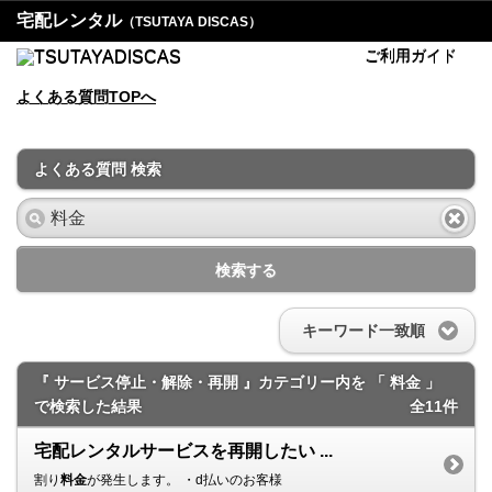
宅配レンタル
（TSUTAYA DISCAS）
ご利用ガイド
よくある質問TOPへ
よくある質問 検索
検索する
キーワード一致順
『 サービス停止・解除・再開 』カテゴリー内を 「 料金 」
で検索した結果
全11件
宅配レンタルサービスを再開したい ...
割り
料金
が発生します。 ・d払いのお客様