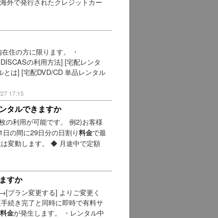
 海外で発行されたクレジットカー
内在住の方に限ります。 ・
A DISCASの利用方法] [宅配レンタ
は] [宅配DVD/CD 単品レンタル
7 17:15
ンタルできますか
枚の利用が可能です。 例2)お客様
1日の間に29日分の日割り
で最
料金
は変動します。 ◆ 月途中で定額
ますか
→[プラン変更する] よりご変更く
変更手続き完了と同時に即時で有料サ
が発生します。 ・レンタル中
料金