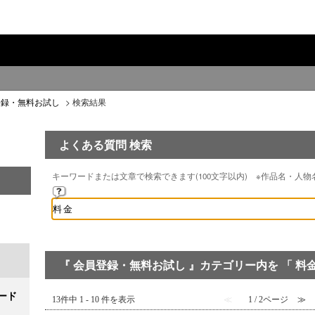
登録・無料お試し
>
検索結果
よくある質問 検索
キーワードまたは文章で検索できます(100文字以内) ※作品名・人
『 会員登録・無料お試し 』カテゴリー内を 「 料金
ード
13件中 1 - 10 件を表示
≪
1 / 2ページ
≫