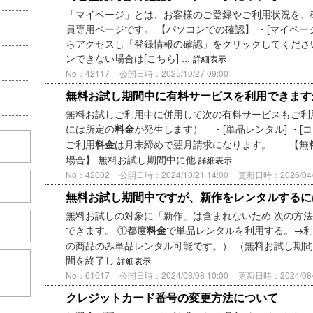
「マイページ」とは、お客様のご登録やご利用状況を、確認
員専用ページです。 【パソコンでの確認】 ・[マイペ
らアクセスし「登録情報の確認」をクリックしてくださ
ンできない場合は[こちら] ...
詳細表示
No：42117
公開日時：2025/10/27 09:00
無料お試し期間中に有料サービスを利用できます
無料お試しご利用中に併用して次の有料サービスもご利
には所定の
が発生します） ・[単品レンタル] ・[
料金
ご利用
は月末締めで翌月請求になります。 【無
料金
場合】 無料お試し期間中に他
詳細表示
No：42002
公開日時：2024/10/21 14:00
更新日時：2026/04/2
無料お試し期間中ですが、新作をレンタルするに
無料お試しの対象に「新作」は含まれないため 次の方
できます。 ①都度
で単品レンタルを利用する。→利用
料金
の商品のみ単品レンタル可能です。） （無料お試し期間
間を終了し
詳細表示
こちら
No：61617
公開日時：2024/08/08 10:00
更新日時：2024/08/1
クレジットカード番号の変更方法について