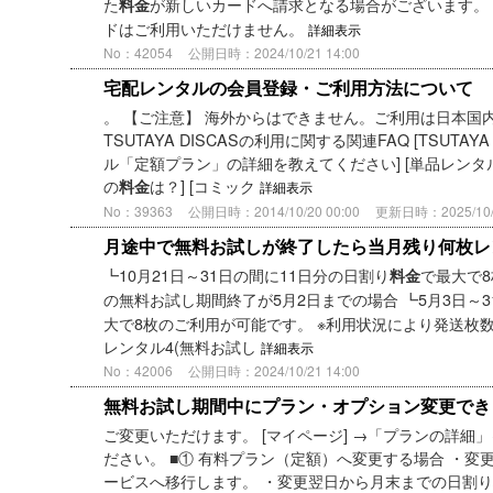
た
が新しいカードへ請求となる場合がございます。
料金
ドはご利用いただけません。
詳細表示
No：42054
公開日時：2024/10/21 14:00
宅配レンタルの会員登録・ご利用方法について
。 【ご注意】 海外からはできません。ご利用は日本国
TSUTAYA DISCASの利用に関する関連FAQ [TSUTAY
ル「定額プラン」の詳細を教えてください] [単品レンタルと
の
は？] [コミック
料金
詳細表示
No：39363
公開日時：2014/10/20 00:00
更新日時：2025/10/2
月途中で無料お試しが終了したら当月残り何枚レ
┗10月21日～31日の間に11日分の日割り
で最大で8
料金
の無料お試し期間終了が5月2日までの場合 ┗5月3日～3
大で8枚のご利用が可能です。 ※利用状況により発送枚数
レンタル4(無料お試し
詳細表示
No：42006
公開日時：2024/10/21 14:00
無料お試し期間中にプラン・オプション変更でき
ご変更いただけます。 [マイページ] →「プランの詳細」
ださい。 ■① 有料プラン（定額）へ変更する場合 ・
ービスへ移行します。 ・変更翌日から月末までの日割り