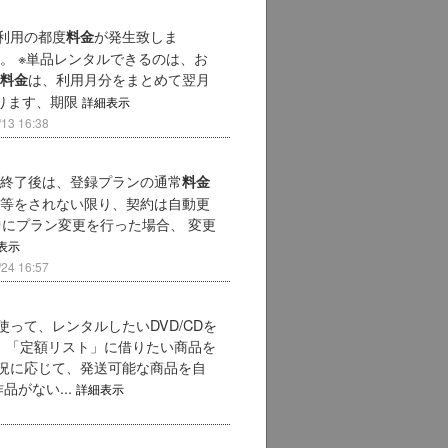
利用の都度
が発生致しま
料金
。 ※単品レンタルできるのは、お
は、利用月分をまとめて翌月
料金
あります、期限
詳細表示
3 16:38
期間終了後は、登録プランの通常
料金
除等をされない限り、契約は自動更
中にプラン変更を行った場合、 変更
表示
4 16:57
って、レンタルしたいDVD/CDを
、「定額リスト」に借りたい商品を
況に応じて、発送可能な商品を自
がない...
詳細表示