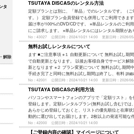
TSUTAYA DISCASのレンタル方法
ンタ
定額プランとは別に、「単品」でのレンタルです。（ご
す。） 定額プラン会員登録でも併用してご利用できます
届け率が100%のDVD/CDです。 ※単品レンタルのご利用
にご請求します。 ※単品レンタルにはレンタル期限が
No：43027
公開日時：2024/10/21 14:00
更新日時：2026/05/1
無料お試しレンタルについて
ます ■ご注意事項 ※１ 自動更新について 無料お試し
・解除
で自動更新となります。 以後お客様自身でサービス解
新となります ※２ プラン変更について 無料お試し期間
手続き完了と同時に無料お試し期間は終了し、有料
詳細
No：42001
公開日時：2024/10/21 14:00
更新日時：2026/06/2
TSUTAYA DISCASの利用方法
パソコンやスマートフォンのアプリで「定額リスト」を使
登録します。定額レンタルプラン(無料お試し含む)では
あらかじめ登録しておくと、リストの優先順位と在庫状
動的に選び出してお届けします。2枚以上の発送可能な作品
No：42000
公開日時：2024/10/21 14:00
【ご登録内容の確認】マイページについて