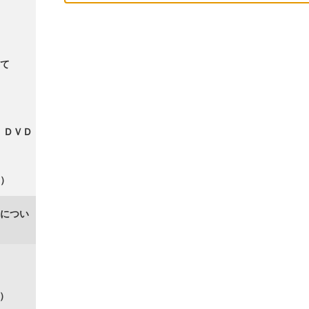
て
・ＤＶＤ
）
につい
籍）