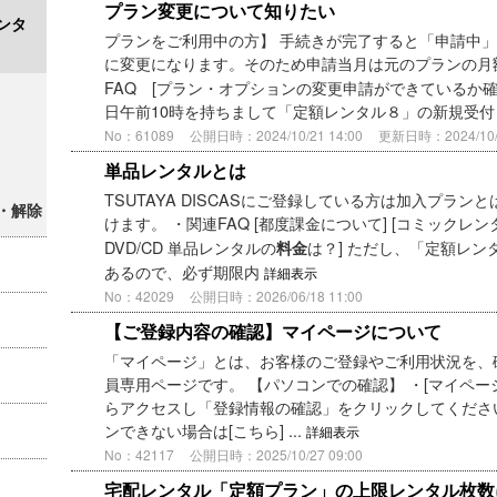
プラン変更について知りたい
ンタ
プランをご利用中の方】 手続きが完了すると「申請中
に変更になります。そのため申請当月は元のプランの月
FAQ [プラン・オプションの変更申請ができているか確
日午前10時を持ちまして「定額レンタル８」の新規受
No：61089
公開日時：2024/10/21 14:00
更新日時：2024/10/2
単品レンタルとは
TSUTAYA DISCASにご登録している方は加入プラ
・解除
けます。 ・関連FAQ [都度課金について] [コミックレ
DVD/CD 単品レンタルの
は？] ただし、「定額レ
料金
あるので、必ず期限内
詳細表示
No：42029
公開日時：2026/06/18 11:00
【ご登録内容の確認】マイページについて
「マイページ」とは、お客様のご登録やご利用状況を、確認
員専用ページです。 【パソコンでの確認】 ・[マイペ
らアクセスし「登録情報の確認」をクリックしてくださ
ンできない場合は[こちら] ...
詳細表示
No：42117
公開日時：2025/10/27 09:00
宅配レンタル「定額プラン」の上限レンタル枚数