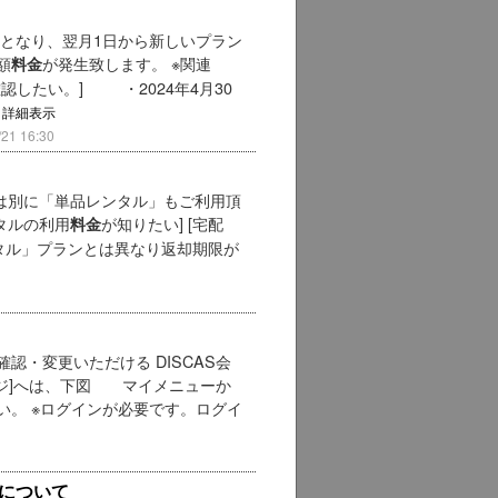
」となり、翌月1日から新しいプラン
額
が発生致します。 ※関連
料金
認したい。] ・2024年4月30
付
詳細表示
1 16:30
ンとは別に「単品レンタル」もご利用頂
ンタルの利用
が知りたい] [宅配
料金
ンタル」プランとは異なり返却期限が
・変更いただける DISCAS会
ージ]へは、下図 マイメニューか
い。 ※ログインが必要です。ログイ
について