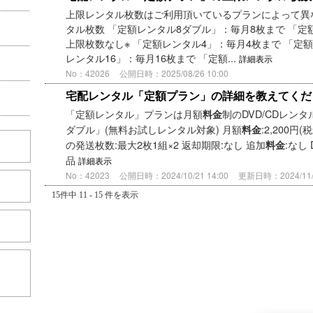
上限レンタル枚数はご利用頂いているプランによって異
タル枚数 「定額レンタル8ダブル」：毎月8枚まで 「定
上限枚数なし※ 「定額レンタル4」：毎月4枚まで 「定
レンタル16」：毎月16枚まで 「定額...
詳細表示
No：42026
公開日時：2025/08/26 10:00
宅配レンタル「定額プラン」の詳細を教えてくだ
「定額レンタル」プランは月額
制のDVD/CDレン
料金
ダブル」(無料お試しレンタル対象) 月額
:2,200円
料金
の発送枚数:最大2枚1組×2 返却期限:なし 追加
:なし
料金
品
詳細表示
No：42023
公開日時：2024/10/21 14:00
更新日時：2024/11/1
15件中 11 - 15 件を表示
こちら