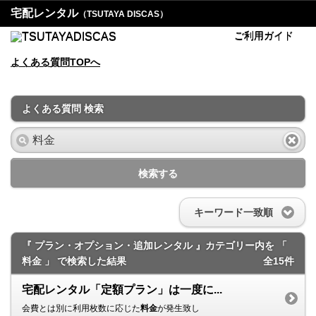
宅配レンタル
（TSUTAYA DISCAS）
ご利用ガイド
よくある質問TOPへ
よくある質問 検索
検索する
キーワード一致順
『 プラン・オプション・追加レンタル 』カテゴリー内を 「
料金 」 で検索した結果
全15件
宅配レンタル「定額プラン」は一度に...
会費とは別に利用枚数に応じた
料金
が発生致し