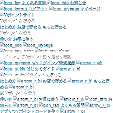
よくある質問
お知らせ
ログアウト
マイページ
Vポイントを貯める
はじめ方
お店で貯める
もっと貯める
Vポイントを使う
使い方
お得に使う
ログインしてVポイント数や履歴を確認
ログイン／新規登録
はじめてガイド
Vポイントを貯める
はじめ方
お店で貯める
もっと貯
める
Vポイントを使う
使い方
お得に使う
お
知らせ
よくある質問
アプリでVポイントカードを使う