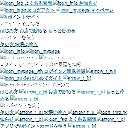
よくある質問
お知らせ
ログアウト
マイページ
Vポイントを貯める
はじめ方
お店で貯める
もっと貯める
Vポイントを使う
使い方
お得に使う
ログインしてVポイント数や履歴を確認
ログイン／新規登録
はじめてガイド
Vポイントを貯める
はじめ方
お店で貯める
もっと貯
める
Vポイントを使う
使い方
お得に使う
お
知らせ
よくある質問
アプリでVポイントカードを使う