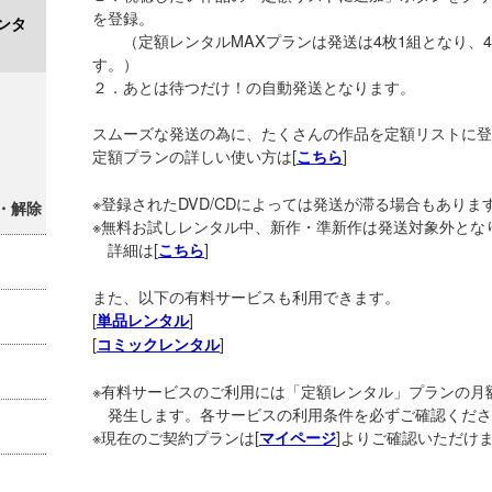
を登録。
ンタ
（定額レンタルMAXプランは発送は4枚1組となり、4
す。）
２．あとは待つだけ！の自動発送となります。
スムーズな発送の為に、たくさんの作品を定額リストに登
定額プランの詳しい使い方は[
]
こちら
※登録されたDVD/CDによっては発送が滞る場合もありま
・解除
※無料お試しレンタル中、新作・準新作は発送対象外とな
詳細は[
]
こちら
また、以下の有料サービスも利用できます。
[
]
単品レンタル
[
]
コミックレンタル
※有料サービスのご利用には「定額レンタル」プランの月
発生します。各サービスの利用条件を必ずご確認くださ
※現在のご契約プランは[
]よりご確認いただけ
マイページ