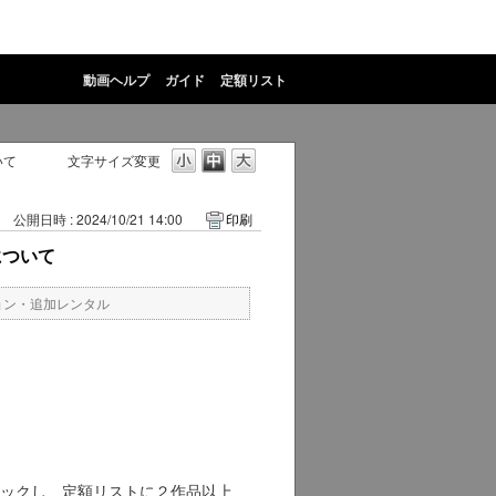
動画ヘルプ
ガイド
定額リスト
いて
文字サイズ変更
公開日時 : 2024/10/21 14:00
印刷
について
ョン・追加レンタル
ックし、定額リストに２作品以上