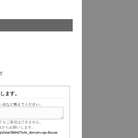
て
いします。
い点など教えてください。
てもご返信はできません。
RLからお願いします。
p/faq/show/36642?site_domain=qa-discas