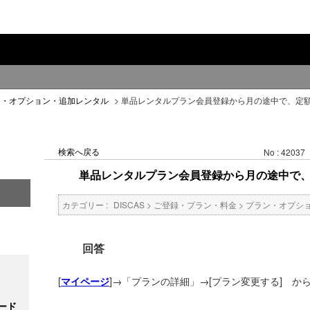
ン・オプション・追加レンタル
>
単品レンタルプラン会員登録から月の途中で、定
検索へ戻る
No : 42037
単品レンタルプラン会員登録から月の途中で
カテゴリー :
DISCAS
>
ご登録・プラン・料金
>
プラン・オプシ
回答
[
]→「プランの詳細」→[プラン変更する] か
マイページ
ード