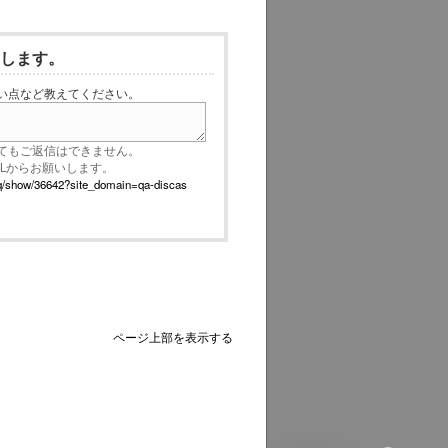
いします。
い点など教えてください。
てもご返信はできません。
RLからお願いします。
p/faq/show/36642?site_domain=qa-discas
ページ上部を表示する