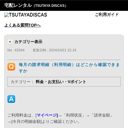
宅配レンタル
（TSUTAYA DISCAS）
ご利用ガイド
よくある質問TOPへ
カテゴリー表示
No : 42044
更新日時 : 2024/10/21 15:19
毎月の請求明細（利用明細）はどこから確認できま
すか
カテゴリー：
料金・お支払い・Vポイント
ご利用料金は、[
マイページ
]
→「利用状況」→「請求金額」
→[今月の明細金額]よりご確認ください。