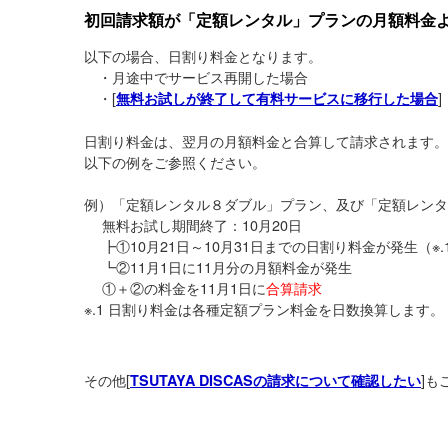
初回請求額が「定額レンタル」プランの月額料金
以下の場合、日割り料金となります。
・月途中でサービス再開した場合
・[
]
無料お試しが終了して有料サービスに移行した場合
日割り料金は、翌月の月額料金と合算して請求されます。
以下の例をご参照ください。
例）「定額レンタル８ダブル」プラン、及び「定額レンタ
無料お試し期間終了：10月20日
┣①10月21日～10月31日までの日割り料金が発生（※.
┗②11月1日に11月分の月額料金が発生
①＋②の料金を11月1日に
合算請求
※.1 日割り料金は各種定額プラン料金を日数換算します。
その他[
]も
TSUTAYA DISCASの請求について確認したい