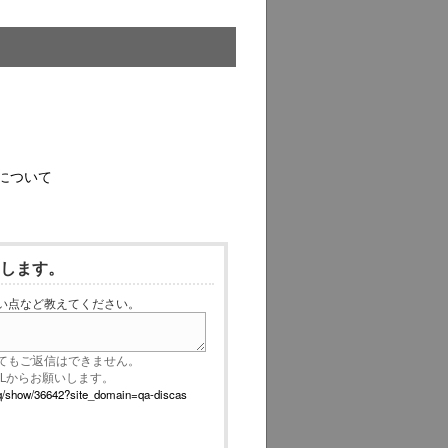
について
いします。
い点など教えてください。
てもご返信はできません。
RLからお願いします。
p/faq/show/36642?site_domain=qa-discas