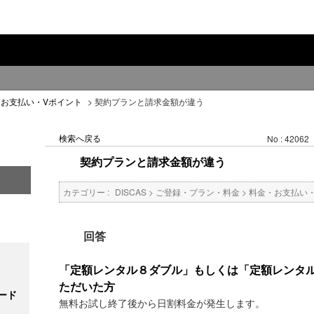
・お支払い・Vポイント
>
契約プランと請求金額が違う
検索へ戻る
No : 42062
契約プランと請求金額が違う
カテゴリー :
DISCAS
>
ご登録・プラン・料金
>
料金・お支払い
回答
「定額レンタル８ダブル」もしくは「定額レンタ
ただいた方
ード
無料お試し終了後から日割料金が発生します。