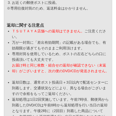
お近くの郵便ポストに投函。
※専用往復封筒のため、返送料金はかかりません。
返却に関する注意点
ＴＳＵＴＡＹＡ店舗への返却はできません。
ご注意くださ
い。
万が一封筒に「差出有効期間」の記載がある場合でも、有
効期限が過ぎてもそのままご利用頂けます。
専用封筒を使用しているため、ポストの左右どちらの口に
投函頂いても大丈夫です。
お届け時と同じ枚数・組合せの返却が確認できない（未返
却）がございますと、次の便のDVD/CDが発送されません。
返却日数は、通常ポスト投函日＋3日以内で配送センターに
到着します。交通状況などにより、異なる場合がございま
すので余裕をもってご返却ください。
返却処理は1日2回実施しています。午前7時頃、郵便局から
到着したDVD/CDは午前8時から返却処理を行い当日の返却
となります。午後2時に（2回目）到着した商品について