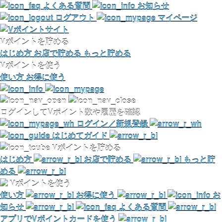
よくある質問
お知らせ
ログアウト
マイページ
Vポイントを貯める
はじめ方
お店で貯める
もっと貯める
Vポイントを使う
使い方
お得に使う
ログインしてVポイント数や履歴を確認
ログイン／新規登録
はじめてガイド
Vポイントを貯める
はじめ方
お店で貯める
もっと貯
める
Vポイントを使う
使い方
お得に使う
お
知らせ
よくある質問
アプリでVポイントカードを使う