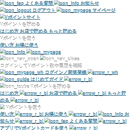
よくある質問
お知らせ
ログアウト
マイページ
Vポイントを貯める
はじめ方
お店で貯める
もっと貯める
Vポイントを使う
使い方
お得に使う
ログインしてVポイント数や履歴を確認
ログイン／新規登録
はじめてガイド
Vポイントを貯める
はじめ方
お店で貯める
もっと貯
める
Vポイントを使う
使い方
お得に使う
お
知らせ
よくある質問
アプリでVポイントカードを使う