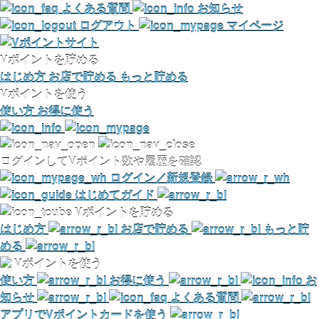
よくある質問
お知らせ
ログアウト
マイページ
Vポイントを貯める
はじめ方
お店で貯める
もっと貯める
Vポイントを使う
使い方
お得に使う
ログインしてVポイント数や履歴を確認
ログイン／新規登録
はじめてガイド
Vポイントを貯める
はじめ方
お店で貯める
もっと貯
める
Vポイントを使う
使い方
お得に使う
お
知らせ
よくある質問
アプリでVポイントカードを使う