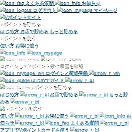
よくある質問
お知らせ
ログアウト
マイページ
Vポイントを貯める
はじめ方
お店で貯める
もっと貯める
Vポイントを使う
使い方
お得に使う
ログインしてVポイント数や履歴を確認
ログイン／新規登録
はじめてガイド
Vポイントを貯める
はじめ方
お店で貯める
もっと貯
める
Vポイントを使う
使い方
お得に使う
お
知らせ
よくある質問
アプリでVポイントカードを使う