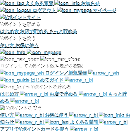
よくある質問
お知らせ
ログアウト
マイページ
Vポイントを貯める
はじめ方
お店で貯める
もっと貯める
Vポイントを使う
使い方
お得に使う
ログインしてVポイント数や履歴を確認
ログイン／新規登録
はじめてガイド
Vポイントを貯める
はじめ方
お店で貯める
もっと貯
める
Vポイントを使う
使い方
お得に使う
お
知らせ
よくある質問
アプリでVポイントカードを使う