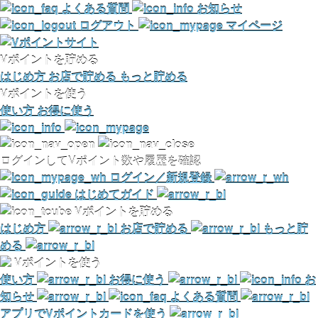
よくある質問
お知らせ
ログアウト
マイページ
Vポイントを貯める
はじめ方
お店で貯める
もっと貯める
Vポイントを使う
使い方
お得に使う
ログインしてVポイント数や履歴を確認
ログイン／新規登録
はじめてガイド
Vポイントを貯める
はじめ方
お店で貯める
もっと貯
める
Vポイントを使う
使い方
お得に使う
お
知らせ
よくある質問
アプリでVポイントカードを使う