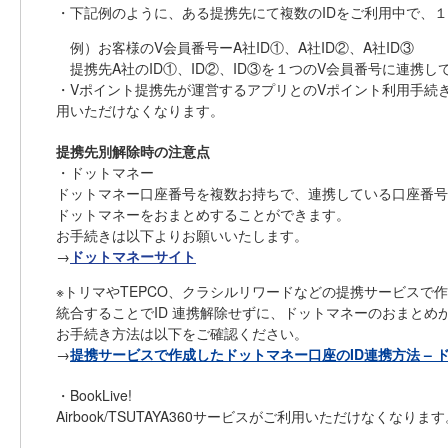
・下記例のように、ある提携先にて複数のIDをご利用中で、
例）お客様のV会員番号ーA社ID①、A社ID②、A社ID③
提携先A社のID①、ID②、ID③を１つのV会員番号に連携
・Vポイント提携先が運営するアプリとのVポイント利用手続
用いただけなくなります。
提携先別解除時の注意点
・ドットマネー
ドットマネー口座番号を複数お持ちで、連携している口座番号
ドットマネーをおまとめすることができます。
お手続きは以下よりお願いいたします。
→
ドットマネーサイト
※トリマやTEPCO、クラシルリワードなどの提携サービスで
統合することでID 連携解除せずに、ドットマネーのおまとめ
お手続き方法は以下をご確認ください。
→
提携サービスで作成したドットマネー口座のID連携方法 – 
・BookLive!
Airbook/TSUTAYA360サービスがご利用いただけなくなりま