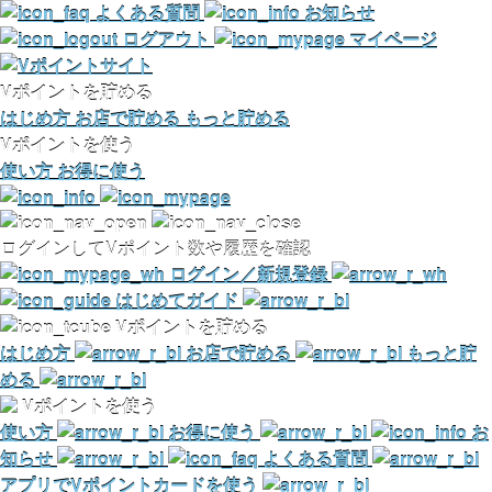
よくある質問
お知らせ
ログアウト
マイページ
Vポイントを貯める
はじめ方
お店で貯める
もっと貯める
Vポイントを使う
使い方
お得に使う
ログインしてVポイント数や履歴を確認
ログイン／新規登録
はじめてガイド
Vポイントを貯める
はじめ方
お店で貯める
もっと貯
める
Vポイントを使う
使い方
お得に使う
お
知らせ
よくある質問
アプリでVポイントカードを使う