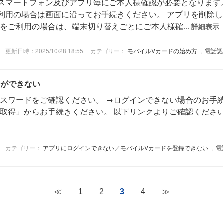
スマートフォン及びアプリ毎にご本人様確認が必要となります
利用の場合は画面に沿ってお手続きください。 アプリを削除
をご利用の場合は、端末切り替えごとにご本人様確...
詳細表示
更新日時：2025/10/28 18:55
カテゴリー：
モバイルVカードの始め方
,
電話認
インができない
パスワードをご確認ください。 →ログインできない場合のお手続
」からお手続きください。 以下リンクよりご確認ください。 →Ya
カテゴリー：
アプリにログインできない／モバイルVカードを登録できない
,
電
≪
1
2
3
4
≫