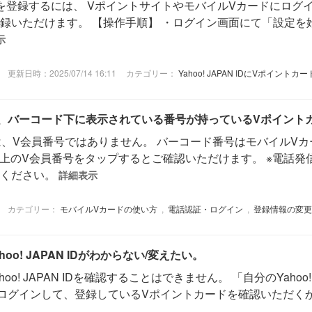
会員番号を登録するには、 VポイントサイトやモバイルVカードにログインす
ただけます。 【操作手順】 ・ログイン画面にて「設定を始める」を
示
更新日時：2025/07/14 16:11
カテゴリー：
Yahoo! JAPAN IDにVポイント
、バーコード下に表示されている番号が持っているVポイント
は、V会員番号ではありません。 バーコード番号はモバイルV
右上のV会員番号をタップするとご確認いただけます。 ※電話
認ください。
詳細表示
カテゴリー：
モバイルVカードの使い方
,
電話認証・ログイン
,
登録情報の変更
o! JAPAN IDがわからない/変えたい。
! JAPAN IDを確認することはできません。 「自分のYahoo! JA
ログインして、登録しているVポイントカードを確認いただくか「Yah