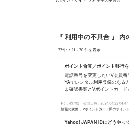
『 利用中の不具合 』 内
33件中 21 - 30 件を表示
ポイント合算／ポイント移行を
電話番号を変更したいV会員番
YAでレンタル利用登録のある
ま確認書類とVポイントカードが
No：43792
公開日時：2024/04/22 04:47
情報の変更
,
Vポイントカード間のポイン
Yahoo! JAPAN IDに