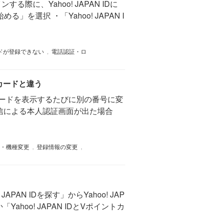
る際に、Yahoo! JAPAN IDに
選択 ・「Yahoo! JAPAN I
カードが登録できない
,
電話認証・ロ
カードと違う
カードを表示するたびに別の番号に変
発信による本人認証画面が出た場合
・機種変更
,
登録情報の変更
,
PAN IDを探す」からYahoo! JAP
oo! JAPAN IDとVポイントカ