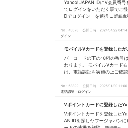
Yahoo! JAPAN IDにV
てログインをいただく事でご登録い
Dでログイン」を選択 ...
詳細表
No：43078
公開日時：2024/04/22 04:14
グイン
モバイルVカードを登録したが
バーコードの下の18桁の番号
わります。 モバイルVカード
は、電話認証を実施の上ご確
No：68822
公開日時：2026/01/20 11:00
電話認証・ログイン
Vポイントカードに登録したYaho
Vポイントカードを登録したYahoo
AN IDを探しヤフージャパンに
ードの連携を解除...
詳細表示