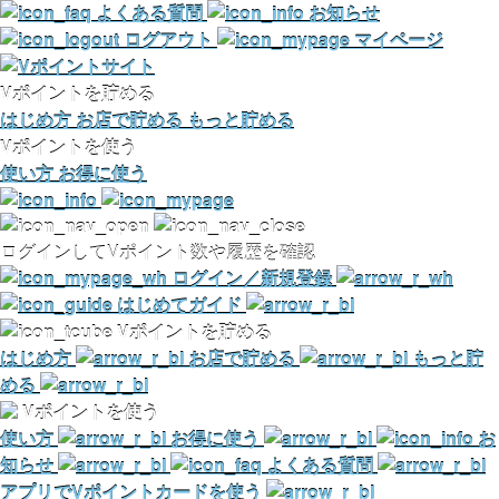
よくある質問
お知らせ
ログアウト
マイページ
Vポイントを貯める
はじめ方
お店で貯める
もっと貯める
Vポイントを使う
使い方
お得に使う
ログインしてVポイント数や履歴を確認
ログイン／新規登録
はじめてガイド
Vポイントを貯める
はじめ方
お店で貯める
もっと貯
める
Vポイントを使う
使い方
お得に使う
お
知らせ
よくある質問
アプリでVポイントカードを使う