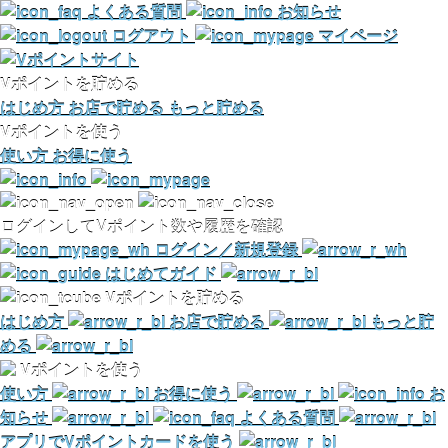
よくある質問
お知らせ
ログアウト
マイページ
Vポイントを貯める
はじめ方
お店で貯める
もっと貯める
Vポイントを使う
使い方
お得に使う
ログインしてVポイント数や履歴を確認
ログイン／新規登録
はじめてガイド
Vポイントを貯める
はじめ方
お店で貯める
もっと貯
める
Vポイントを使う
使い方
お得に使う
お
知らせ
よくある質問
アプリでVポイントカードを使う